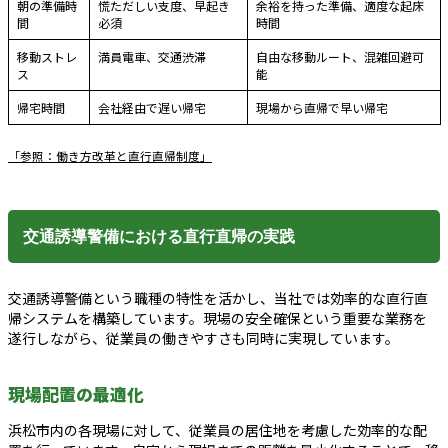
朝の準備時
慌ただしい支度、早起き
余裕を持った準備、適度な起床
間
必須
時間
移動ストレ
満員電車、交通渋滞
自由な移動ルート、混雑回避可
ス
能
帰宅時間
会社経由で遅い帰宅
現場から直帰で早い帰宅
「参照：働き方改革と直行直帰制度」
交通誘導警備における直行直帰の実践
交通誘導警備という職種の特性を活かし、当社では効率的な直行直
帰システムを構築しています。現場の安全確保という重要な業務を
遂行しながら、従業員の働きやすさも同時に実現しています。
現場配置の最適化
浜松市内の各現場に対して、従業員の居住地を考慮した効率的な配