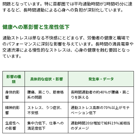
問題となっています。特に首都圏では平均通勤時間が1時間45分に達
するなど、長時間通勤による心身への負担が深刻化しています。
健康への悪影響と生産性低下
通勤ストレスは単なる不快感にとどまらず、労働者の健康と職場で
のパフォーマンスに深刻な影響を与えています。長時間の満員電車や
交通渋滞による慢性的なストレスは、心身の健康を蝕む要因となっ
ています。
影響の種
具体的な症状・影響
発生率・データ
類
身体的影
腰痛、肩こり、筋骨格
長時間通勤者の約40％が腰痛・肩こ
響
系の問題
りを訴える
精神的影
ストレス、うつ症状、
通勤ストレス高群の70％以上がモチ
響
不安感
ベーション低下
生産性へ
集中力低下、仕事への
通勤時間20分増加で給料19％減相当
の影響
満足度低下
のダメージ