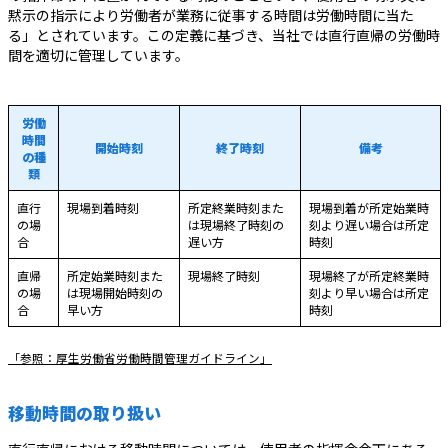
黙示の指示により労働者が業務に従事する時間は労働時間に当た
る」とされています。この定義に基づき、当社では直行直帰の労働時
間を適切に管理しています。
労働
時間
開始時刻
終了時刻
備考
の種
類
直行
現場到着時刻
所定終業時刻また
現場到着が所定始業時
の場
は現場終了時刻の
刻より遅い場合は所定
合
遅い方
時刻
直帰
所定始業時刻また
現場終了時刻
現場終了が所定終業時
の場
は現場開始時刻の
刻より早い場合は所定
合
早い方
時刻
「参照：厚生労働省労働時間管理ガイドライン」
移動時間の取り扱い