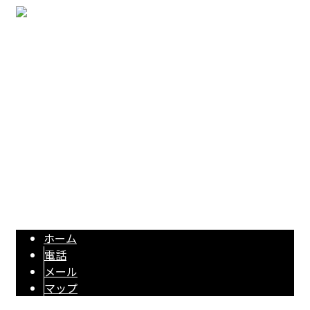
〒433-8119 静岡県浜松市中央区高丘北3丁目14-10
Googleマップで確認する
TEL 053-596-9415 / FAX 053-596-9416
【求人】電気工事や光回線工事・付随する伐採工事 ｜株式会社3S-Planner|
協力業者募集
Copyright © 株式会社3S-Plannerは富山市で電気工事、浜松市・静岡市で土木工事にご対
応！. All rights reserved.
ホーム
電話
メール
マップ