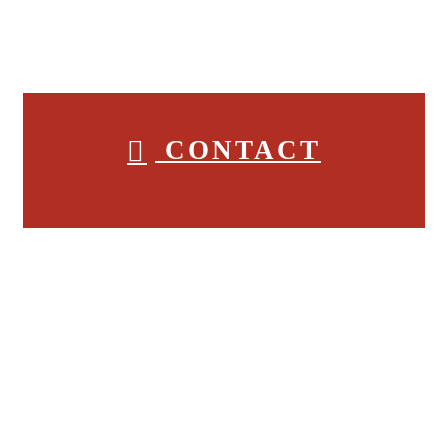
053-596-9415
CONTACT
ホーム
業務案内
3S-Plannerを知る