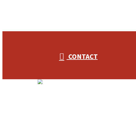
053-596-9415
CONTACT
ホーム
業務案内
3S-Plannerを知る