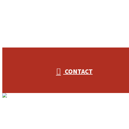
053-596-9415
CONTACT
ホーム
業務案内
3S-Plannerを知る