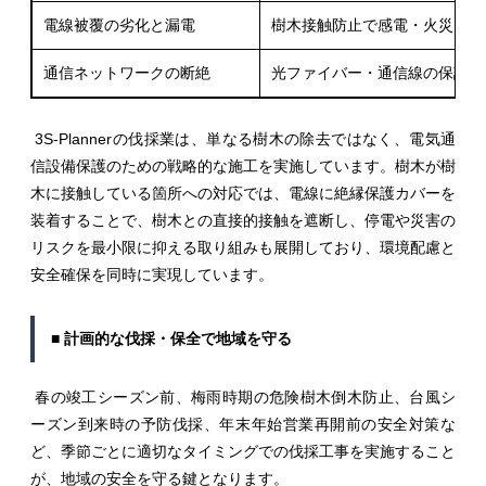
電線被覆の劣化と漏電
樹木接触防止で感電・火災リス
通信ネットワークの断絶
光ファイバー・通信線の保護で
3S-Plannerの伐採業は、単なる樹木の除去ではなく、電気通
信設備保護のための戦略的な施工を実施しています。樹木が樹
木に接触している箇所への対応では、電線に絶縁保護カバーを
装着することで、樹木との直接的接触を遮断し、停電や災害の
リスクを最小限に抑える取り組みも展開しており、環境配慮と
安全確保を同時に実現しています。
■ 計画的な伐採・保全で地域を守る
春の竣工シーズン前、梅雨時期の危険樹木倒木防止、台風シ
ーズン到来時の予防伐採、年末年始営業再開前の安全対策な
ど、季節ごとに適切なタイミングでの伐採工事を実施すること
が、地域の安全を守る鍵となります。