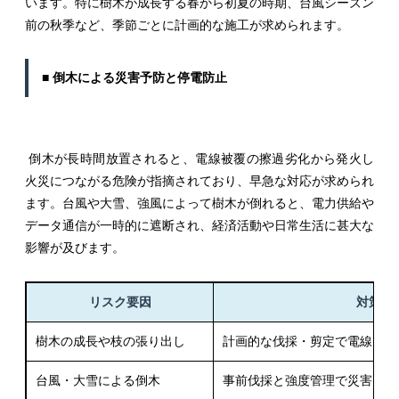
います。特に樹木が成長する春から初夏の時期、台風シーズン
前の秋季など、季節ごとに計画的な施工が求められます。
■ 倒木による災害予防と停電防止
倒木が長時間放置されると、電線被覆の擦過劣化から発火し
火災につながる危険が指摘されており、早急な対応が求められ
ます。台風や大雪、強風によって樹木が倒れると、電力供給や
データ通信が一時的に遮断され、経済活動や日常生活に甚大な
影響が及びます。
リスク要因
対策と
樹木の成長や枝の張り出し
計画的な伐採・剪定で電線との
台風・大雪による倒木
事前伐採と強度管理で災害リス