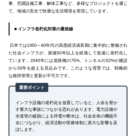
事、空調設備工事、解体工事など、多様なプロジェクトを通じ
て、地域の安全で快適な生活環境を実現しています。
■ インフラ老朽化対策の最前線
日本では1950～60年代の高度経済成長期に集中的に整備され
た社会インフラが、築後50年以上を経過して急速に老朽化し
ています。2040年には道路橋の75%、トンネルの52%が建設
から50年を超える見込みです。このような背景では、戦略的
な維持管理と更新が不可欠です。
重要ポイント
インフラ設備の老朽化を放置していると、人命を脅か
す重大な事故につながる恐れがあります。電力設備や
水道管の破損による停電や断水は、社会全体の機能不
全につながり、経済活動や医療体制に甚大な影響を及
ぼします。