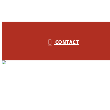
CONTACT
ホーム
業務案内
3S-Plannerを知る
フリーアクセスを知る
採用を知る
協力業者様募集