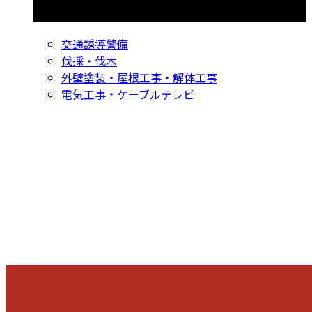
コラムカテゴリ
交通誘導警備
伐採・伐木
外壁塗装・屋根工事・解体工事
電気工事・ケーブルテレビ
CONTACT
お問い合わせ
053-596-9415