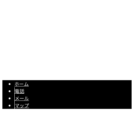
〒433-8119 静岡県浜松市中央区高丘北3丁目14-10
Googleマップで確認する
TEL 053-596-9415 / FAX 053-596-9416
【求人】電気工事や光回線工事・付随する伐採工事 ｜株式会社3S
Copyright © 株式会社3S-Plannerは浜松市・富山市で電気工事、浜松
市・静岡市で土木工事にご対応！. All rights reserved.
ホーム
電話
メール
マップ