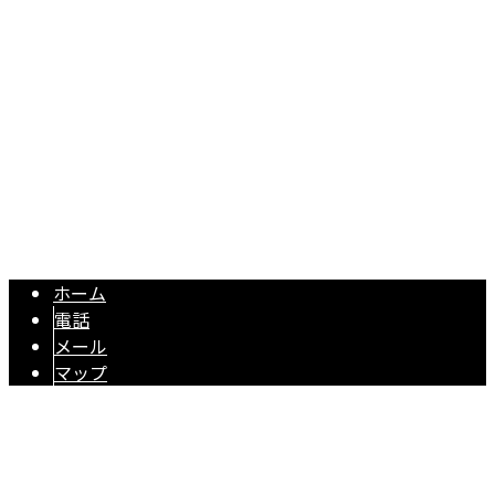
Googleマップで確認する
TEL 053-596-9415 / FAX 053-596-9416
【求人】電気工事や光回線工事・付随する伐採工事 ｜株式会社3S
Copyright © 株式会社3S-Plannerは浜松市・富山市で電気工事、浜松
市・静岡市で土木工事にご対応！. All rights reserved.
ホーム
電話
メール
マップ