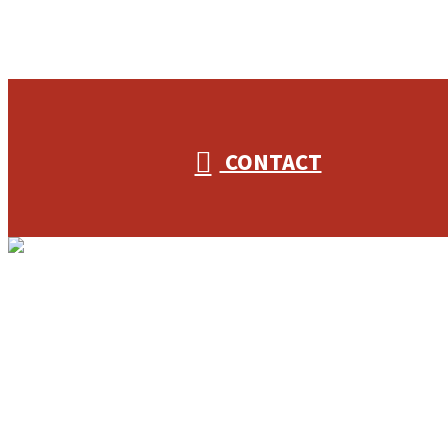
CONTACT
ホーム
業務案内
3S-Plannerを知る
フリーアクセスを知る
採用を知る
協力業者様募集