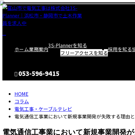
column
コ
3S-Plannerを知る
ホーム
業務案内
採用を知る
ラ
フリーアクセスを知る
ム
053-596-9415
HOME
CONTACT
コラム
電気工事・ケーブルテレビ
電気通信工事業において新規事業開発が失敗する理由と
電気通信工事業において新規事業開発が