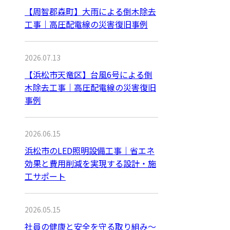
【周智郡森町】大雨による倒木除去
工事｜高圧配電線の災害復旧事例
2026.07.13
【浜松市天竜区】台風6号による倒
木除去工事｜高圧配電線の災害復旧
事例
2026.06.15
浜松市のLED照明設備工事｜省エネ
効果と費用削減を実現する設計・施
工サポート
2026.05.15
社員の健康と安全を守る取り組み〜