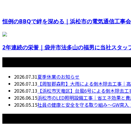
恒例のBBQで絆を深める｜浜松市の電気通信工事会社
2年連続の栄誉｜袋井市法多山の福男に当社スタッフが
最近の投稿
2026.07.31
夏季休業のお知らせ
2026.07.13
【周智郡森町】大雨による倒木除去工事｜高
2026.07.13
【浜松市天竜区】台風6号による倒木除去工
2026.06.15
浜松市のLED照明設備工事｜省エネ効果と
2026.05.15
社員の健康と安全を守る取り組み〜GW突入
月別アーカイブ